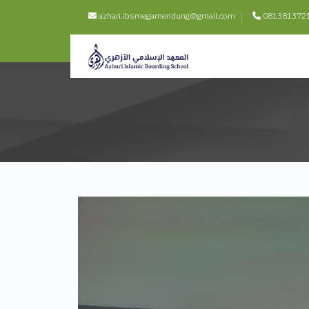
azhari.ibsmegamendung@gmail.com
0813813721