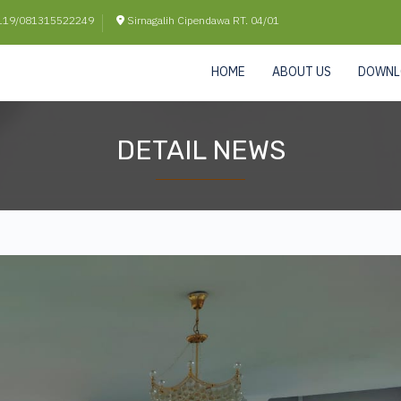
19/081315522249
Sirnagalih Cipendawa RT. 04/01
HOME
ABOUT US
DOWNL
DETAIL NEWS