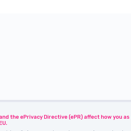
and the ePrivacy Directive (ePR) affect how you a
EU.