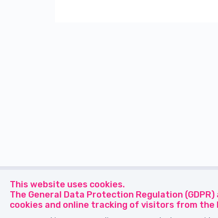
This website uses cookies.
The General Data Protection Regulation (GDPR) 
cookies and online tracking of visitors from the 
© 2026
Truesight
All Rights Reserved.